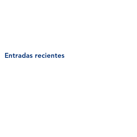
JA CON NOSOTROS
VER MÁS
Entradas recientes
!