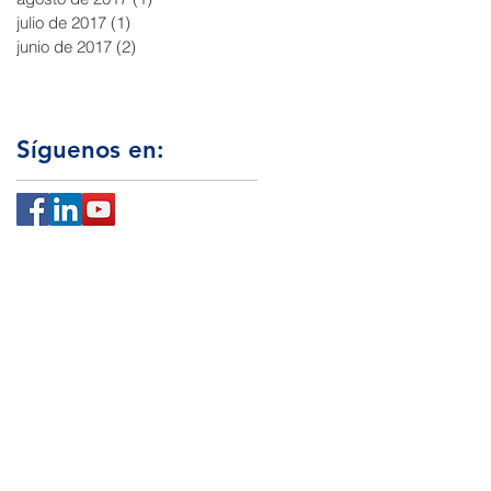
julio de 2017
(1)
1 entrada
junio de 2017
(2)
2 entradas
Síguenos en:
Canal
SOMOS ÉTICOS
POLÍTICAS, TÉRMINOS Y
CONDICIONES
Código de Ética y Conducta para
Proveedores